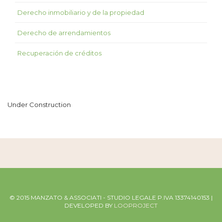
Derecho inmobiliario y de la propiedad
Derecho de arrendamientos
Recuperación de créditos
Under Construction
© 2015 MANZATO & ASSOCIATI - STUDIO LEGALE P.IVA 13374140153 |
DEVELOPED BY
LOOPROJECT