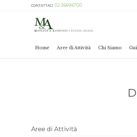
02.36694700
CONTATTACI:
Home
Aree di Attività
Chi Siamo
Gui
D
Aree di Attività