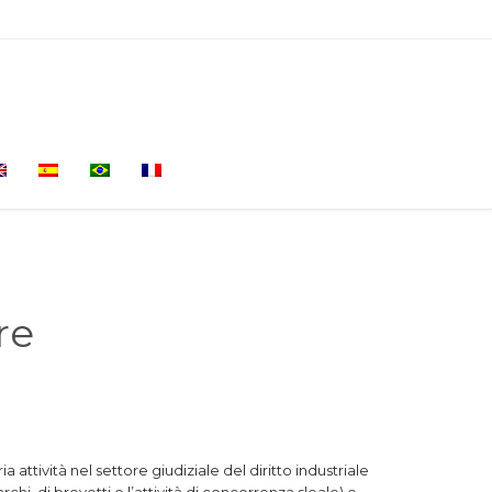
Skip
to
content
re
attività nel settore giudiziale del diritto industriale