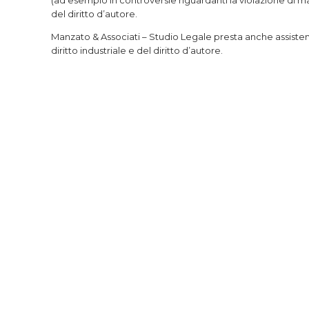
(ad esempio in controversie riguardanti la violazione di mar
del diritto d’autore.
Manzato & Associati – Studio Legale presta anche assisten
diritto industriale e del diritto d’autore.