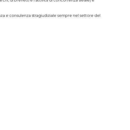
chi, di brevetti e l’attività di concorrenza sleale) e
za e consulenza stragiudiziale sempre nel settore del