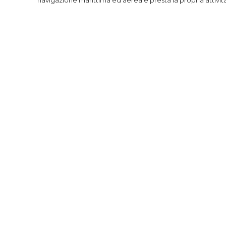
navigazione marittima ed aerea e presta la propria attività